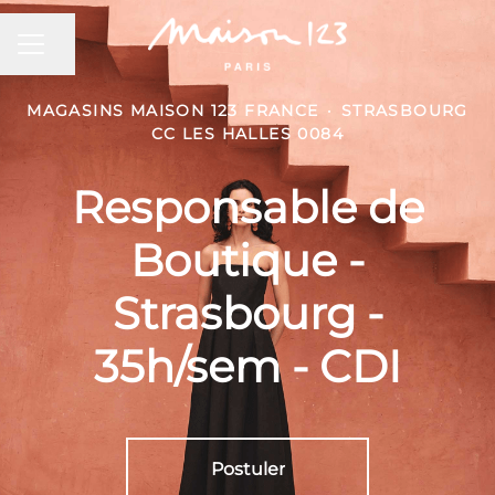
MENU CARRIÈRE
Partager la page
MAGASINS MAISON 123 FRANCE
·
STRASBOURG
CC LES HALLES 0084
Responsable de
Boutique -
Strasbourg -
35h/sem - CDI
Postuler