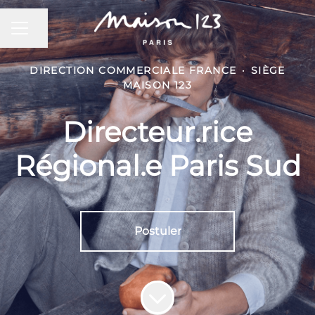
MENU CARRIÈRE
Partager la page
DIRECTION COMMERCIALE FRANCE
·
SIÈGE
MAISON 123
Directeur.rice
Régional.e Paris Sud
Postuler