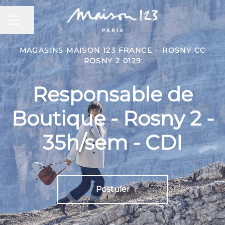
MENU CARRIÈRE
Partager la page
MAGASINS MAISON 123 FRANCE
·
ROSNY CC
ROSNY 2 0129
Responsable de
Boutique - Rosny 2 -
35h/sem - CDI
Postuler