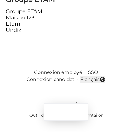
Groupe ETAM
Maison 123
Etam
Undiz
Connexion employé
·
SSO
Connexion candidat
·
Français
Changer la langue
Postuler
Outil de recrutement
de Teamtailor